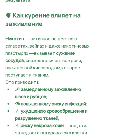
результата.
🫀 Как курение влияет на 
заживление
Никотин
 — активное вещество в 
сигаретах, вейпах и даже никотиновых 
пластырях —вызывает 
сужение 
сосудов
, снижая количество крови, 
насыщенной кислородом,которое 
поступает к тканям.
Это приводит к:
🩹 
замедленному заживлению 
швов и рубцов
;
🦠 
повышенному риску инфекций
;
💧 
ухудшению кровообращения и 
разрушению тканей
;
⚠️ 
риску некроза кожи
 — когда из-
за недостатка кровотока клетки 