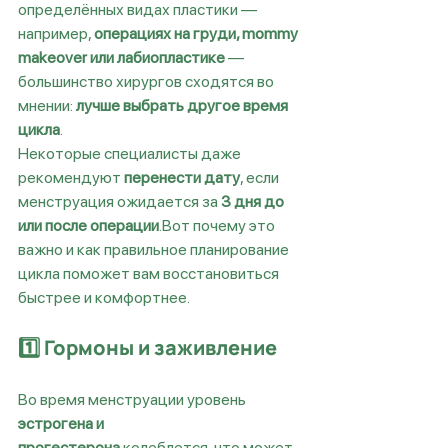
определённых видах пластики — 
например, 
операциях на груди, mommy 
makeover или лабиопластике
 — 
большинство хирургов сходятся во 
мнении: 
лучше выбрать другое время 
цикла
.
Некоторые специалисты даже 
рекомендуют 
перенести дату
, если 
менструация ожидается за 
3 дня до 
или после операции
.Вот почему это 
важно и как правильное планирование 
цикла поможет вам восстановиться 
быстрее и комфортнее.
1️⃣ Гормоны и заживление
Во время менструации уровень 
эстрогена и 
прогестерона
 колеблется, что может 