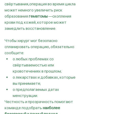
свёртывания,операция во время цикла 
может немного увеличить риск 
образования 
гематомы
 —скопления 
крови под кожей, которое может 
замедлить восстановление.
Чтобы хирург мог безопасно 
спланировать операцию, обязательно 
сообщите:
о любых проблемах со 
свёртываемостью или 
кровотечениях в прошлом;
о лекарствах и добавках, которые 
вы принимаете;
о предполагаемых датах 
менструации.
Честность и прозрачность помогают 
команде подобрать 
наиболее 
безопасный и точный подход
.