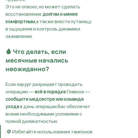
Это не опасно, но может сделать 
восстановление 
долгим и менее 
комфортным
,а также внести путаницу 
в ощущения и контроль динамики 
заживления.
🩸 Что делать, если 
месячные начались 
неожиданно?
Если хирург разрешает проводить 
операцию — 
всё в порядке
.Главное — 
сообщите медсестре или команде 
ухода
 в день операции.Вас обеспечат 
всеми необходимыми условиями с 
полной деликатностью.
🚫 Избегайте использования тампонов 