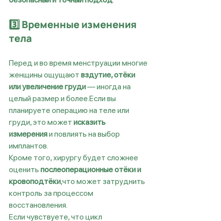
3️⃣ Временные изменения 
тела
Перед и во время менструации многие 
женщины ощущают 
вздутие, отёки 
или увеличение груди
 — иногда на 
целый размер и более.Если вы 
планируете операцию на теле или 
груди, это может 
исказить 
измерения
 и повлиять на выбор 
имплантов.
Кроме того, хирургу будет сложнее 
оценить 
послеоперационные отёки и 
кровоподтёки
,что может затруднить 
контроль за процессом 
восстановления.
Если чувствуете, что цикл 