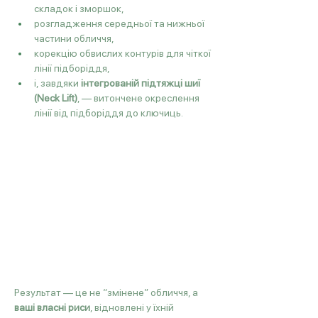
складок і зморшок,
розгладження середньої та нижньої 
частини обличчя,
корекцію обвислих контурів для чіткої 
лінії підборіддя,
і, завдяки 
інтегрованій підтяжці шиї 
(Neck Lift)
, — витончене окреслення 
лінії від підборіддя до ключиць.
Результат — це не “змінене” обличчя, а 
ваші власні риси
, відновлені у їхній 