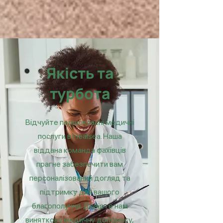
Якість та
турбота
Відчуйте першокласні медичні
послуги в Healsea. Наша
віддана команда фахівців
прагне забезпечити вам
персоналізований догляд та
підтримку для вашого
благополуччя. Довірте нам
виняткову медичну допомогу,