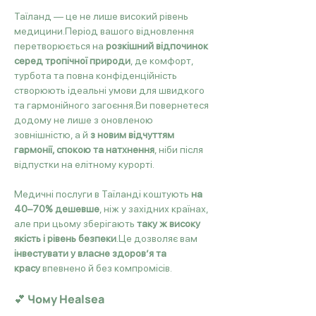
Таїланд — це не лише високий рівень 
медицини.Період вашого відновлення 
перетворюється на 
розкішний відпочинок 
серед тропічної природи
, де комфорт, 
турбота та повна конфіденційність 
створюють ідеальні умови для швидкого 
та гармонійного загоєння.Ви повернетеся 
додому не лише з оновленою 
зовнішністю, а й 
з новим відчуттям 
гармонії, спокою та натхнення
, ніби після 
відпустки на елітному курорті.
Медичні послуги в Таїланді коштують 
на 
40–70% дешевше
, ніж у західних країнах, 
але при цьому зберігають 
таку ж високу 
якість і рівень безпеки
.Це дозволяє вам 
інвестувати у власне здоров’я та 
красу
 впевнено й без компромісів.
💕 Чому Healsea