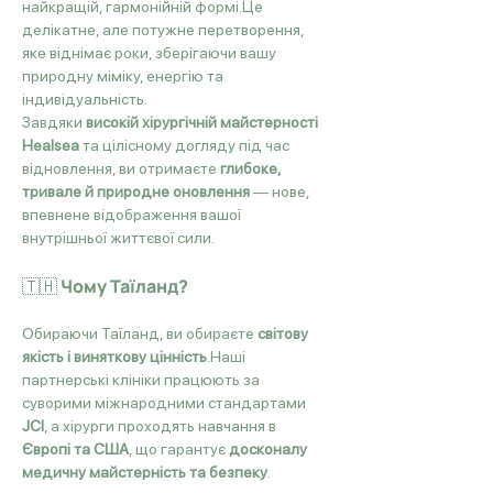
найкращій, гармонійній формі.Це 
делікатне, але потужне перетворення, 
яке віднімає роки, зберігаючи вашу 
природну міміку, енергію та 
індивідуальність.
Завдяки 
високій хірургічній майстерності 
Healsea
 та цілісному догляду під час 
відновлення, ви отримаєте 
глибоке, 
тривале й природне оновлення
 — нове, 
впевнене відображення вашої 
внутрішньої життєвої сили.
🇹🇭 Чому Таїланд?
Обираючи Таїланд, ви обираєте 
світову 
якість і виняткову цінність
.Наші 
партнерські клініки працюють за 
суворими міжнародними стандартами 
JCI
, а хірурги проходять навчання в 
Європі та США
, що гарантує 
досконалу 
медичну майстерність та безпеку
.