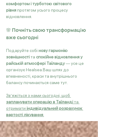
комфортом і турботою світового 
рівня
 протягом усього процесу 
відновлення.
🌸 Почніть свою трансформацію 
вже сьогодні
Подаруйте собі 
нову гармонію 
зовнішності
 та 
спокійне відновлення у 
райській атмосфері Таїланду
 — усе це 
організує Healsea.Ваш шлях до 
впевненості, краси та внутрішнього 
балансу починається саме тут.
Зв’яжіться з нами сьогодні, щоб 
запланувати операцію в Таїланді
 та 
отримати 
індивідуальний розрахунок 
вартості лікування
.