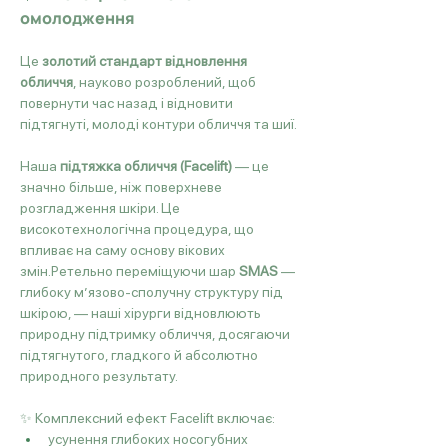
омолодження
Це 
золотий стандарт відновлення 
обличчя
, науково розроблений, щоб 
повернути час назад і відновити 
підтягнуті, молоді контури обличчя та шиї.
Наша 
підтяжка обличчя (Facelift)
 — це 
значно більше, ніж поверхневе 
розгладження шкіри. Це 
високотехнологічна процедура, що 
впливає на саму основу вікових 
змін.Ретельно переміщуючи шар 
SMAS
 — 
глибоку м’язово-сполучну структуру під 
шкірою, — наші хірурги відновлюють 
природну підтримку обличчя, досягаючи 
підтягнутого, гладкого й абсолютно 
природного результату.
✨ Комплексний ефект Facelift включає:
усунення глибоких носогубних 