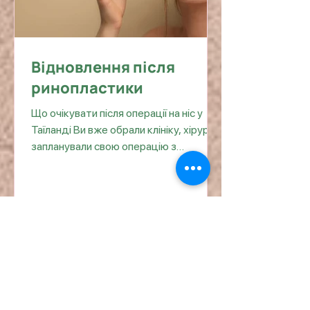
Відновлення після
ринопластики
Що очікувати після операції на ніс у
Таїланді Ви вже обрали клініку, хірурга і
запланували свою операцію з
ринопластики в Таїланді — вітаємо! Ви
на крок ближче до втілення своєї мрії.
Ринопластика (у народі — «пластика
носа») є однією з найточніших і
найтрансформаційніших процедур у
пластичній хірургії. У лікарнях, які
співпрацюють з Healsea , операції
виконують пластичні хірурги світового
рівня, що спеціалізуються на сучасних