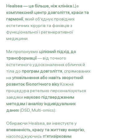
Healsea — це більше, ніж клініка.
Це 
комплексний центр довголіття, краси та 
гармонії
, який об’єднує провідних 
естетичних хірургів та фахівців з 
функціональної і регенеративної 
медицини.
Ми пропонуємо 
цілісний підхід до 
трансформації
 — від точного 
естетичного удосконалення обличчя й 
тіла до 
програм довголіття
, спрямованих 
на 
уповільнення або навіть зворотний 
розвиток біологічного віку
.Кожна 
процедура ретельно персоналізується 
завдяки 
науково підтвердженим 
методам і аналізу індивідуальних 
даних
 (DSD, Multi-omics).
Обираючи Healsea, ви інвестуєте у 
впевненість, красу та життєву енергію
, 
насолоджуючись 
п’ятизірковим 