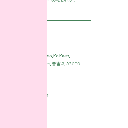
地址
Mouana Grande ko kaeo, Ko Kaeo,
Mueang Phuket District, 普吉岛 83000
电子邮件
healsea.th@gmail.com
电话