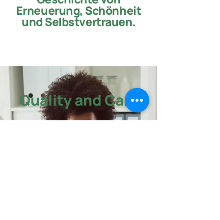
Erneuerung, Schönheit
und Selbstvertrauen.
Quality and Care
Experience top-notch medical
services at Healsea. Our
dedicated team of professionals
is committed to providing you
with personalized care and
support for your well-being.
Trust us to deliver exceptional