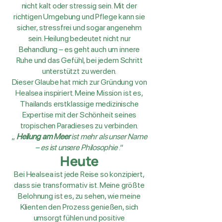
nicht kalt oder stressig sein. Mit der
richtigen Umgebung und Pflege kann sie
sicher, stressfrei und sogar angenehm
sein. Heilung bedeutet nicht nur
Behandlung – es geht auch um innere
Ruhe und das Gefühl, bei jedem Schritt
unterstützt zu werden.
Dieser Glaube hat mich zur Gründung von
Healsea inspiriert. Meine Mission ist es,
Thailands erstklassige medizinische
Expertise mit der Schönheit seines
tropischen Paradieses zu verbinden.
„
Heilung am Meer
ist mehr als unser Name
– es ist unsere Philosophie
.“
Heute
Bei Healsea ist jede Reise so konzipiert,
dass sie transformativ ist. Meine größte
Belohnung ist es, zu sehen, wie meine
Klienten den Prozess genießen, sich
umsorgt fühlen und positive