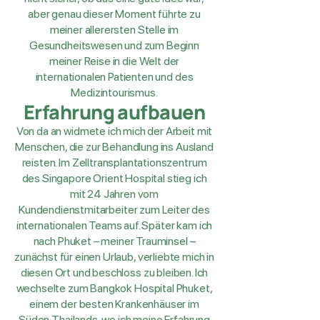
aber genau dieser Moment führte zu
meiner allerersten Stelle im
Gesundheitswesen und zum Beginn
meiner Reise in die Welt der
internationalen Patienten und des
Medizintourismus.
Erfahrung aufbauen
Von da an widmete ich mich der Arbeit mit
Menschen, die zur Behandlung ins Ausland
reisten. Im Zelltransplantationszentrum
des Singapore Orient Hospital stieg ich
mit 24 Jahren vom
Kundendienstmitarbeiter zum Leiter des
internationalen Teams auf. Später kam ich
nach Phuket – meiner Trauminsel –
zunächst für einen Urlaub, verliebte mich in
diesen Ort und beschloss zu bleiben. Ich
wechselte zum Bangkok Hospital Phuket,
einem der besten Krankenhäuser im
Süden Thailands, wo ich meine Erfahrung